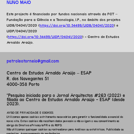
NUNO MAIO
Este projecto é financiado por fundos nacionais através da FCT –
Fundação para a Ciência e a Tecnologia, I.P., no âmbito dos projetos
UIDB/04041/2020 (
https://doi.org/10.54499/UIDB/04041/2020
) e
UIDP/04041/2020
(
https://doi.org/10.54499/UIDP/04041/2020
) - Centro de Estudos
Arnaldo Araújo.
petroleotorneio@gmail.com
Centro de Estudos Arnaldo Araújo – ESAP
R. dos Navegantes 51
4000-358 Porto
*Pesquisa iniciada para o Jornal Arquitectos #263 (2022)
e
filiada ao Centro de Estudos Arnaldo Araújo - ESAP (desde
2023).
AVISO DE PRIVACIDADE E COOKIES
Utilizamos apenas cookies estritamente necessários para garantir a funcionalidade essencial do
nosso site. Estes cookies não recolhem dados pessoais e não exigem o seu consentimento ao
abrigo da Diretiva ePrivacy (ePR) e do RGPD.
Não utilizamos quaisquer cookies ou rastreadores para:
Análises ou estatísticas,
Publicidade ou
marketing,
Armazenamento de preferências